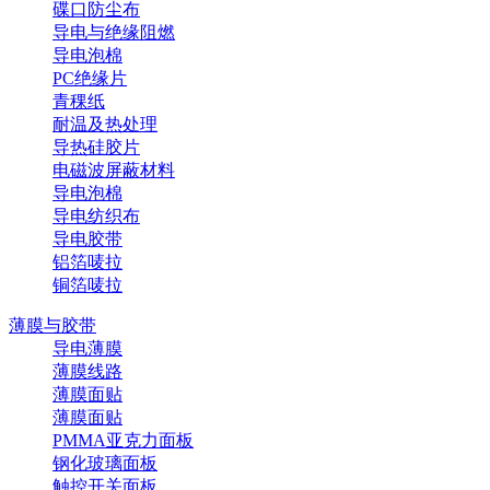
碟口防尘布
导电与绝缘阻燃
导电泡棉
PC绝缘片
青稞纸
耐温及热处理
导热硅胶片
电磁波屏蔽材料
导电泡棉
导电纺织布
导电胶带
铝箔唛拉
铜箔唛拉
薄膜与胶带
导电薄膜
薄膜线路
薄膜面贴
薄膜面贴
PMMA亚克力面板
钢化玻璃面板
触控开关面板