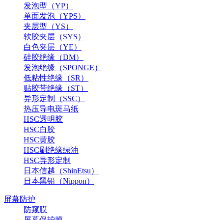
发泡型（YP）
单面发泡（YPS）
夹层型（YS）
软胶夹层（SYS）
白色夹层（YE）
硅胶绝缘（DM）
发泡绝缘（SPONGE）
低粘性绝缘（SR）
贴胶带绝缘（ST）
异形定制（SSC）
热压导电斑马纸
HSC透明胶
HSC白胶
HSC黄胶
HSC刷绝缘绿油
HSC异形定制
日本信越（ShinEtsu）
日本黑铅（Nippon）
屏幕防护
防窥膜
屏幕保护膜