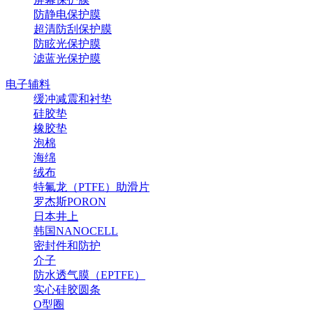
防静电保护膜
超清防刮保护膜
防眩光保护膜
滤蓝光保护膜
电子辅料
缓冲减震和衬垫
硅胶垫
橡胶垫
泡棉
海绵
绒布
特氟龙（PTFE）助滑片
罗杰斯PORON
日本井上
韩国NANOCELL
密封件和防护
介子
防水透气膜（EPTFE）
实心硅胶圆条
O型圈