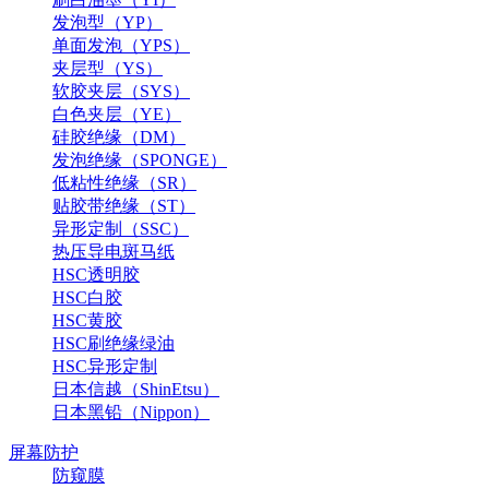
发泡型（YP）
单面发泡（YPS）
夹层型（YS）
软胶夹层（SYS）
白色夹层（YE）
硅胶绝缘（DM）
发泡绝缘（SPONGE）
低粘性绝缘（SR）
贴胶带绝缘（ST）
异形定制（SSC）
热压导电斑马纸
HSC透明胶
HSC白胶
HSC黄胶
HSC刷绝缘绿油
HSC异形定制
日本信越（ShinEtsu）
日本黑铅（Nippon）
屏幕防护
防窥膜