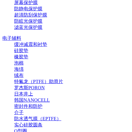
屏幕保护膜
防静电保护膜
超清防刮保护膜
防眩光保护膜
滤蓝光保护膜
电子辅料
缓冲减震和衬垫
硅胶垫
橡胶垫
泡棉
海绵
绒布
特氟龙（PTFE）助滑片
罗杰斯PORON
日本井上
韩国NANOCELL
密封件和防护
介子
防水透气膜（EPTFE）
实心硅胶圆条
O型圈