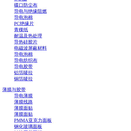
碟口防尘布
导电与绝缘阻燃
导电泡棉
PC绝缘片
青稞纸
耐温及热处理
导热硅胶片
电磁波屏蔽材料
导电泡棉
导电纺织布
导电胶带
铝箔唛拉
铜箔唛拉
薄膜与胶带
导电薄膜
薄膜线路
薄膜面贴
薄膜面贴
PMMA亚克力面板
钢化玻璃面板