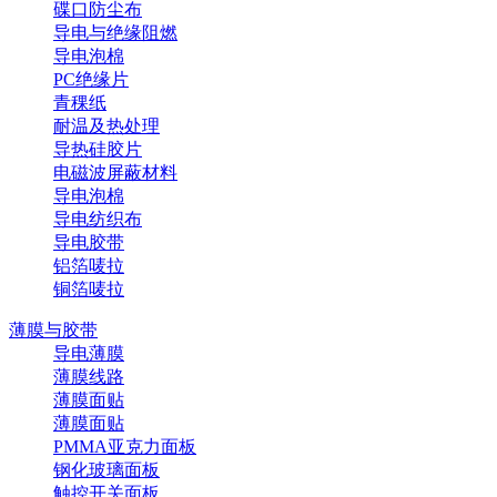
碟口防尘布
导电与绝缘阻燃
导电泡棉
PC绝缘片
青稞纸
耐温及热处理
导热硅胶片
电磁波屏蔽材料
导电泡棉
导电纺织布
导电胶带
铝箔唛拉
铜箔唛拉
薄膜与胶带
导电薄膜
薄膜线路
薄膜面贴
薄膜面贴
PMMA亚克力面板
钢化玻璃面板
触控开关面板