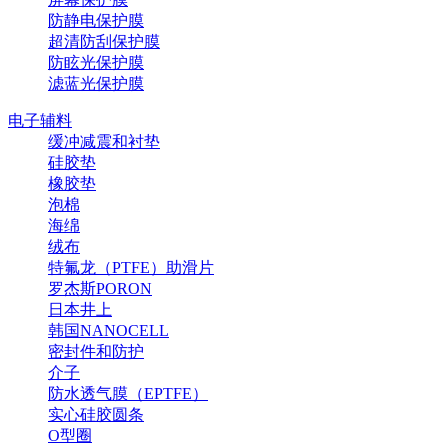
防静电保护膜
超清防刮保护膜
防眩光保护膜
滤蓝光保护膜
电子辅料
缓冲减震和衬垫
硅胶垫
橡胶垫
泡棉
海绵
绒布
特氟龙（PTFE）助滑片
罗杰斯PORON
日本井上
韩国NANOCELL
密封件和防护
介子
防水透气膜（EPTFE）
实心硅胶圆条
O型圈