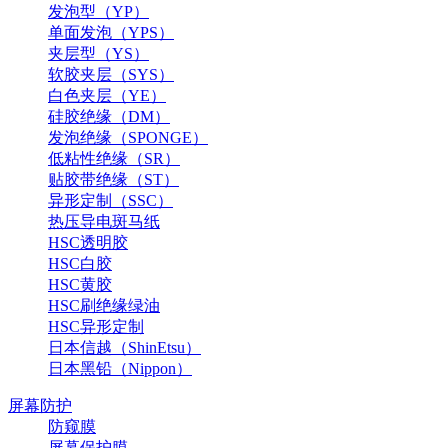
发泡型（YP）
单面发泡（YPS）
夹层型（YS）
软胶夹层（SYS）
白色夹层（YE）
硅胶绝缘（DM）
发泡绝缘（SPONGE）
低粘性绝缘（SR）
贴胶带绝缘（ST）
异形定制（SSC）
热压导电斑马纸
HSC透明胶
HSC白胶
HSC黄胶
HSC刷绝缘绿油
HSC异形定制
日本信越（ShinEtsu）
日本黑铅（Nippon）
屏幕防护
防窥膜
屏幕保护膜