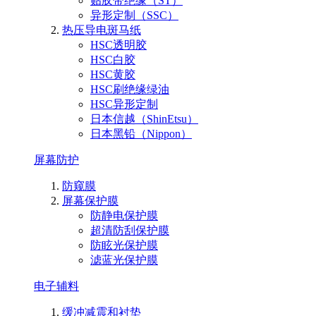
贴胶带绝缘（ST）
异形定制（SSC）
热压导电斑马纸
HSC透明胶
HSC白胶
HSC黄胶
HSC刷绝缘绿油
HSC异形定制
日本信越（ShinEtsu）
日本黑铅（Nippon）
屏幕防护
防窥膜
屏幕保护膜
防静电保护膜
超清防刮保护膜
防眩光保护膜
滤蓝光保护膜
电子辅料
缓冲减震和衬垫