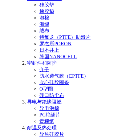
硅胶垫
橡胶垫
泡棉
海绵
绒布
特氟龙（PTFE）助滑片
罗杰斯PORON
日本井上
韩国NANOCELL
密封件和防护
介子
防水透气膜（EPTFE）
实心硅胶圆条
O型圈
碟口防尘布
导电与绝缘阻燃
导电泡棉
PC绝缘片
青稞纸
耐温及热处理
导热硅胶片