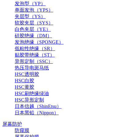
发泡型（YP）
单面发泡（YPS）
夹层型（YS）
软胶夹层（SYS）
白色夹层（YE）
硅胶绝缘（DM）
发泡绝缘（SPONGE）
低粘性绝缘（SR）
贴胶带绝缘（ST）
异形定制（SSC）
热压导电斑马纸
HSC透明胶
HSC白胶
HSC黄胶
HSC刷绝缘绿油
HSC异形定制
日本信越（ShinEtsu）
日本黑铅（Nippon）
屏幕防护
防窥膜
屏幕保护膜