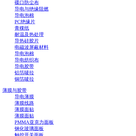
碟口防尘布
导电与绝缘阻燃
导电泡棉
PC绝缘片
青稞纸
耐温及热处理
导热硅胶片
电磁波屏蔽材料
导电泡棉
导电纺织布
导电胶带
铝箔唛拉
铜箔唛拉
薄膜与胶带
导电薄膜
薄膜线路
薄膜面贴
薄膜面贴
PMMA亚克力面板
钢化玻璃面板
触控开关面板