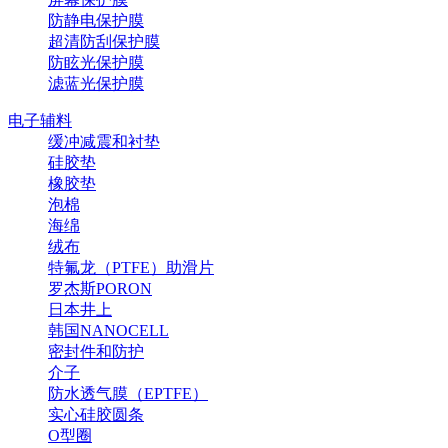
防静电保护膜
超清防刮保护膜
防眩光保护膜
滤蓝光保护膜
电子辅料
缓冲减震和衬垫
硅胶垫
橡胶垫
泡棉
海绵
绒布
特氟龙（PTFE）助滑片
罗杰斯PORON
日本井上
韩国NANOCELL
密封件和防护
介子
防水透气膜（EPTFE）
实心硅胶圆条
O型圈