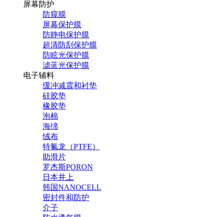
屏幕防护
防窥膜
屏幕保护膜
防静电保护膜
超清防刮保护膜
防眩光保护膜
滤蓝光保护膜
电子辅料
缓冲减震和衬垫
硅胶垫
橡胶垫
泡棉
海绵
绒布
特氟龙（PTFE）
助滑片
罗杰斯PORON
日本井上
韩国NANOCELL
密封件和防护
介子