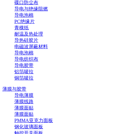
碟口防尘布
导电与绝缘阻燃
导电泡棉
PC绝缘片
青稞纸
耐温及热处理
导热硅胶片
电磁波屏蔽材料
导电泡棉
导电纺织布
导电胶带
铝箔唛拉
铜箔唛拉
薄膜与胶带
导电薄膜
薄膜线路
薄膜面贴
薄膜面贴
PMMA亚克力面板
钢化玻璃面板
触控开关面板