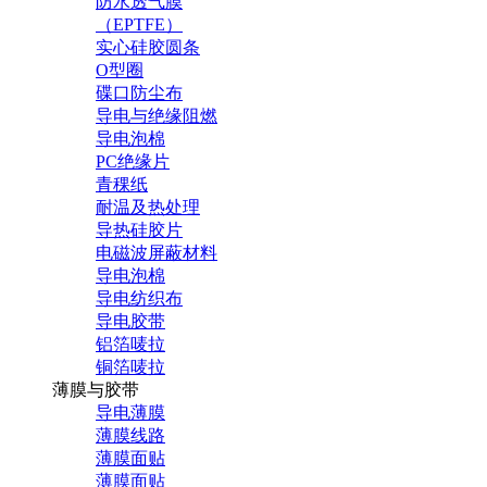
防水透气膜
（EPTFE）
实心硅胶圆条
O型圈
碟口防尘布
导电与绝缘阻燃
导电泡棉
PC绝缘片
青稞纸
耐温及热处理
导热硅胶片
电磁波屏蔽材料
导电泡棉
导电纺织布
导电胶带
铝箔唛拉
铜箔唛拉
薄膜与胶带
导电薄膜
薄膜线路
薄膜面贴
薄膜面贴