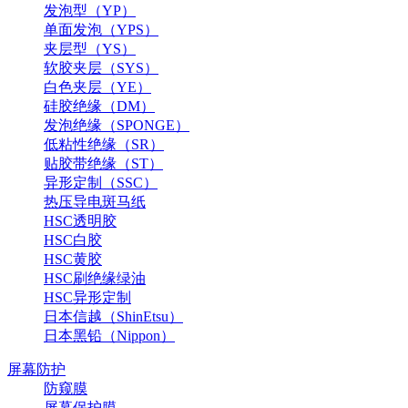
发泡型（YP）
单面发泡（YPS）
夹层型（YS）
软胶夹层（SYS）
白色夹层（YE）
硅胶绝缘（DM）
发泡绝缘（SPONGE）
低粘性绝缘（SR）
贴胶带绝缘（ST）
异形定制（SSC）
热压导电斑马纸
HSC透明胶
HSC白胶
HSC黄胶
HSC刷绝缘绿油
HSC异形定制
日本信越（ShinEtsu）
日本黑铅（Nippon）
屏幕防护
防窥膜
屏幕保护膜