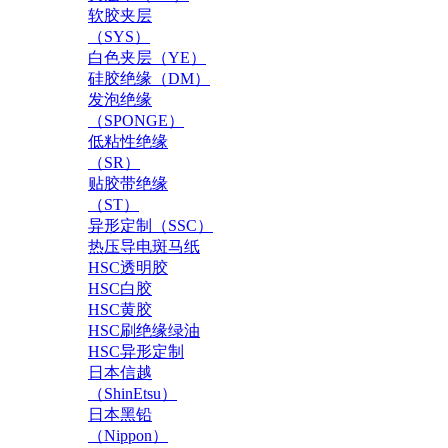
软胶夹层
（SYS）
白色夹层（YE）
硅胶绝缘（DM）
发泡绝缘
（SPONGE）
低粘性绝缘
（SR）
贴胶带绝缘
（ST）
异形定制（SSC）
热压导电斑马纸
HSC透明胶
HSC白胶
HSC黄胶
HSC刷绝缘绿油
HSC异形定制
日本信越
（ShinEtsu）
日本黑铅
（Nippon）