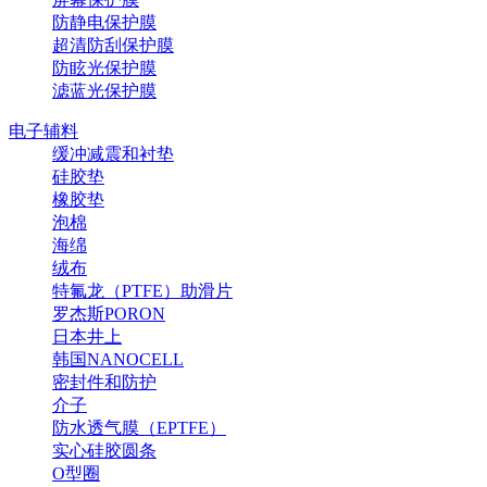
防静电保护膜
超清防刮保护膜
防眩光保护膜
滤蓝光保护膜
电子辅料
缓冲减震和衬垫
硅胶垫
橡胶垫
泡棉
海绵
绒布
特氟龙（PTFE）助滑片
罗杰斯PORON
日本井上
韩国NANOCELL
密封件和防护
介子
防水透气膜（EPTFE）
实心硅胶圆条
O型圈