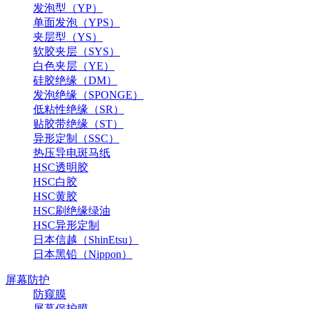
发泡型（YP）
单面发泡（YPS）
夹层型（YS）
软胶夹层（SYS）
白色夹层（YE）
硅胶绝缘（DM）
发泡绝缘（SPONGE）
低粘性绝缘（SR）
贴胶带绝缘（ST）
异形定制（SSC）
热压导电斑马纸
HSC透明胶
HSC白胶
HSC黄胶
HSC刷绝缘绿油
HSC异形定制
日本信越（ShinEtsu）
日本黑铅（Nippon）
屏幕防护
防窥膜
屏幕保护膜