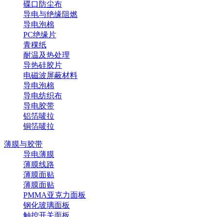
碟口防尘布
导电与绝缘阻燃
导电泡棉
PC绝缘片
青稞纸
耐温及热处理
导热硅胶片
电磁波屏蔽材料
导电泡棉
导电纺织布
导电胶带
铝箔唛拉
铜箔唛拉
薄膜与胶带
导电薄膜
薄膜线路
薄膜面贴
薄膜面贴
PMMA亚克力面板
钢化玻璃面板
触控开关面板