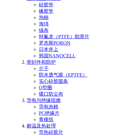
硅胶垫
橡胶垫
泡棉
海绵
绒布
特氟龙（PTFE）助滑片
罗杰斯PORON
日本井上
韩国NANOCELL
密封件和防护
介子
防水透气膜（EPTFE）
实心硅胶圆条
O型圈
碟口防尘布
导电与绝缘阻燃
导电泡棉
PC绝缘片
青稞纸
耐温及热处理
导热硅胶片