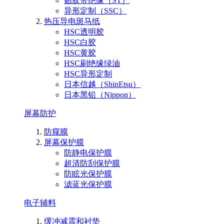
贴胶带绝缘（ST）
异形定制（SSC）
热压导电斑马纸
HSC透明胶
HSC白胶
HSC黄胶
HSC刷绝缘绿油
HSC异形定制
日本信越（ShinEtsu）
日本黑铅（Nippon）
屏幕防护
防窥膜
屏幕保护膜
防静电保护膜
超清防刮保护膜
防眩光保护膜
滤蓝光保护膜
电子辅料
缓冲减震和衬垫