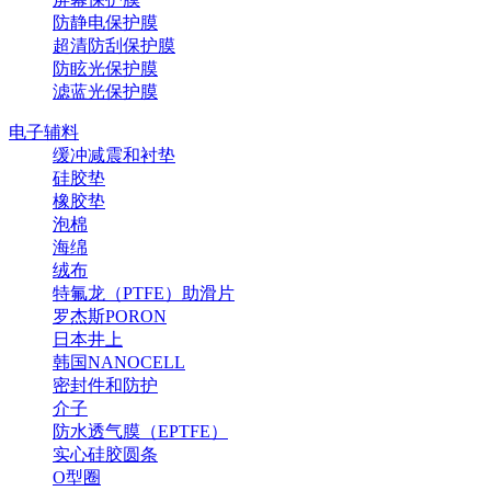
防静电保护膜
超清防刮保护膜
防眩光保护膜
滤蓝光保护膜
电子辅料
缓冲减震和衬垫
硅胶垫
橡胶垫
泡棉
海绵
绒布
特氟龙（PTFE）助滑片
罗杰斯PORON
日本井上
韩国NANOCELL
密封件和防护
介子
防水透气膜（EPTFE）
实心硅胶圆条
O型圈